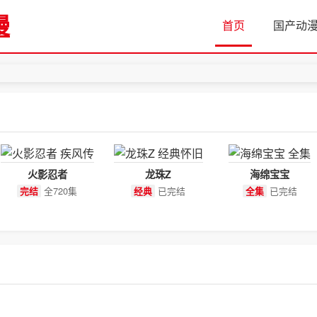
漫
首页
国产动
火影忍者
龙珠Z
海绵宝宝
全720集
已完结
已完结
完结
经典
全集